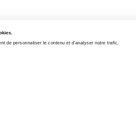
okies.
t de personnaliser le contenu et d'analyser notre trafic.
The rig
find you
A real estate broker's