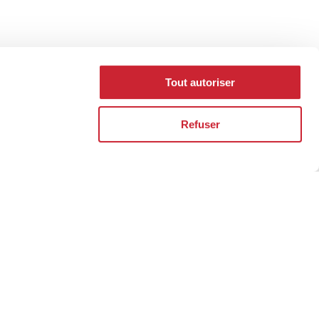
Tout autoriser
Refuser
ht address to
rs.
 reputation is built over the years, one