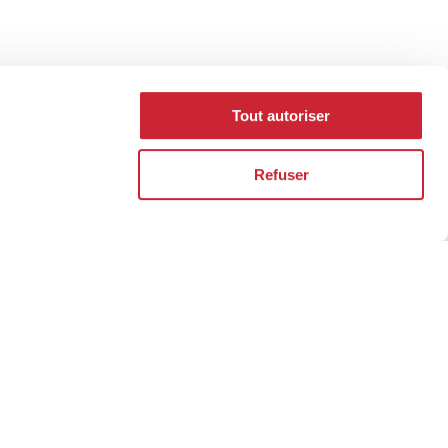
Tout autoriser
Refuser
ht address to
rs.
 reputation is built over the years, one