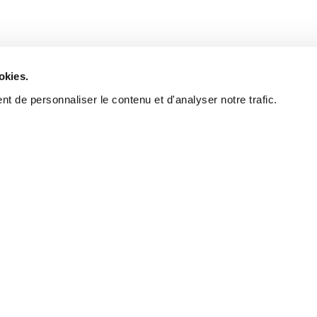
okies.
t de personnaliser le contenu et d'analyser notre trafic.
The rig
find you
A real estate broker's