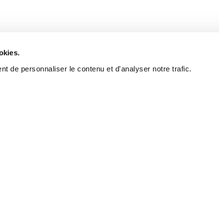
okies.
t de personnaliser le contenu et d'analyser notre trafic.
The rig
find you
A real estate broker's