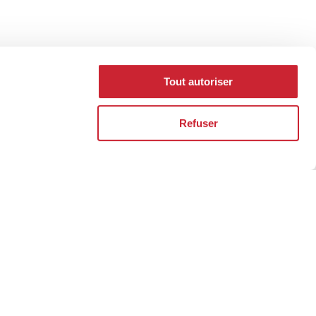
Tout autoriser
Refuser
ht address to
rs.
 reputation is built over the years, one