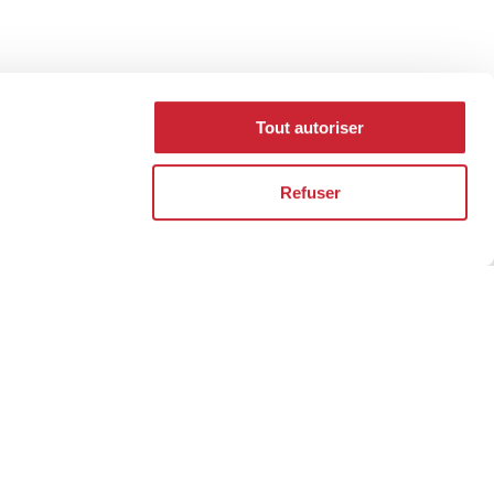
Tout autoriser
Refuser
e adresse pour
la vôtre.
rtier immobilier se construit au fil des