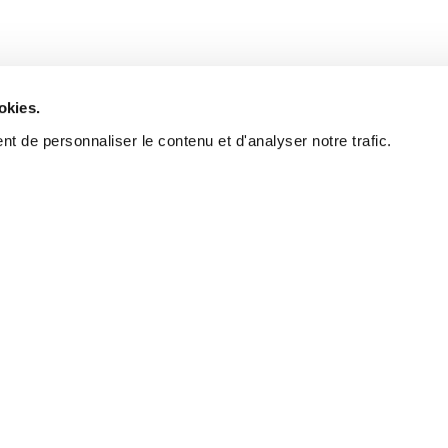
okies.
t de personnaliser le contenu et d'analyser notre trafic.
La bonn
trouver 
La réputation d’un cou