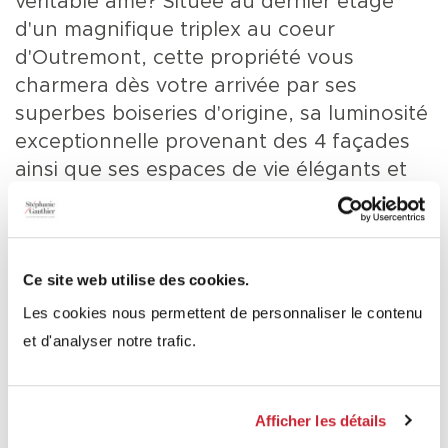
véritable âme? Située au dernier étage
d'un magnifique triplex au coeur
d'Outremont, cette propriété vous
charmera dès votre arrivée par ses
superbes boiseries d'origine, sa luminosité
exceptionnelle provenant des 4 façades
ainsi que ses espaces de vie élégants et
fonctionnels. Offrant 3 chambres, de
nombreux rangements et 3 balcons, ce
condo combine parfaitement cachet,
Ce site web utilise des cookies.
confort et emplacement de choix à
1 / 37 - Façade
quelques pas des cafés, restaurants,
Les cookies nous permettent de personnaliser le contenu
parcs et du métro. Une propriété rare qui
et d'analyser notre trafic.
mérite d'être découverte.
Afficher les détails