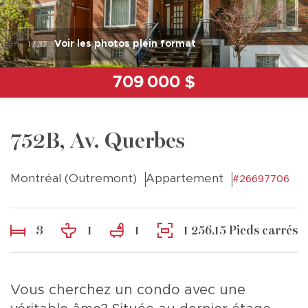
Voir les photos plein format
1
/
37
709 000 $
752B, Av. Querbes
Montréal (Outremont)
Appartement
#26697706
3
1
1
1 256.15 Pieds carrés
Vous cherchez un condo avec une