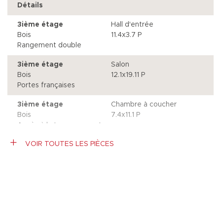
Détails
3ième étage
Hall d'entrée
Bois
11.4x3.7 P
Rangement double
3ième étage
Salon
Bois
12.1x19.11 P
Portes françaises
3ième étage
Chambre à coucher
Bois
7.4x11.1 P
Accès à la terrasse avant
VOIR TOUTES LES PIÈCES
3ième étage
Salle à manger
Bois
11.5x15.4 P
Vaisselier encastré
Caractéristiques
3ième étage
Chambre à coucher
principale
Bois
11.11x11.5 P
Accès Salle de Bains