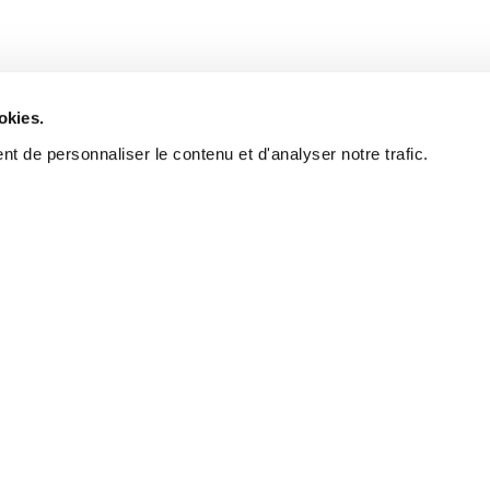
okies.
t de personnaliser le contenu et d'analyser notre trafic.
La bonn
trouver 
La réputation d’un cou