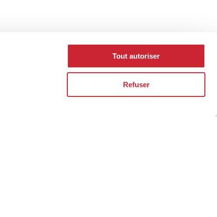
Tout autoriser
Refuser
e adresse pour
la vôtre.
rtier immobilier se construit au fil des