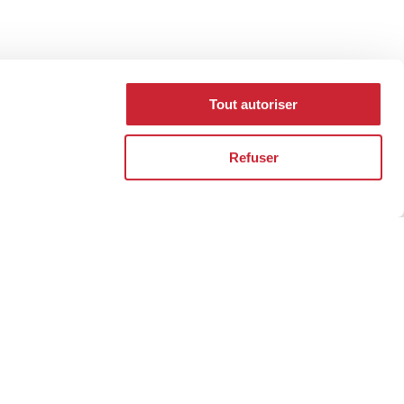
Tout autoriser
Refuser
e adresse pour
la vôtre.
rtier immobilier se construit au fil des