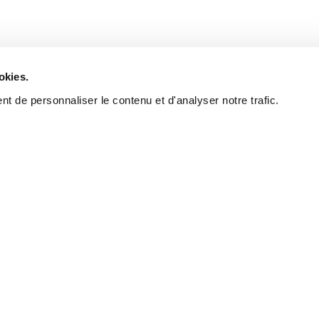
okies.
t de personnaliser le contenu et d'analyser notre trafic.
La bonn
trouver 
La réputation d’un cou