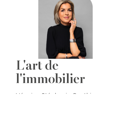
L'art de
l'immobilier
L'équipe Stéphanie Gauthier
1290, av. Bernard Ouest, Bureau 100
Montréal, QC, H2V 1V9
Directions